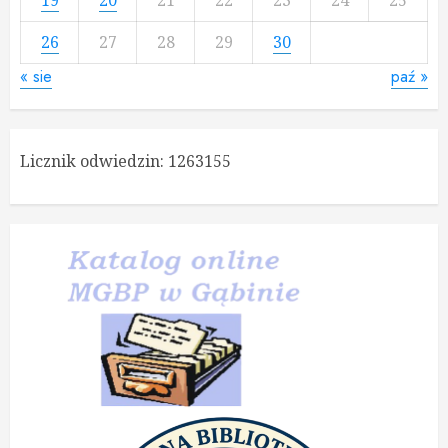
26
27
28
29
30
« sie
paź »
Licznik odwiedzin:
1263155