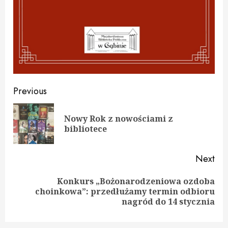
Continue
Previous
Reading
Nowy Rok z nowościami z
Pre
bibliotece
pos
Next
Konkurs „Bożonarodzeniowa ozdoba
Next
choinkowa”: przedłużamy termin odbioru
post:
nagród do 14 stycznia