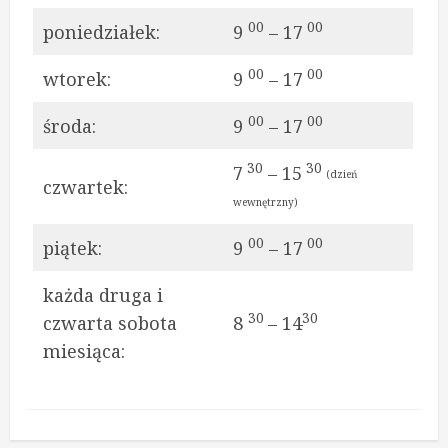
00
00
poniedziałek:
9
– 17
00
00
wtorek:
9
– 17
00
00
środa:
9
– 17
30
30
7
– 15
(dzień
czwartek:
wewnętrzny)
00
00
piątek:
9
– 17
każda druga i
30
30
czwarta sobota
8
– 14
miesiąca: