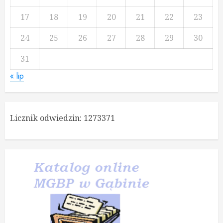
17
18
19
20
21
22
23
24
25
26
27
28
29
30
31
« lip
Licznik odwiedzin:
1273371