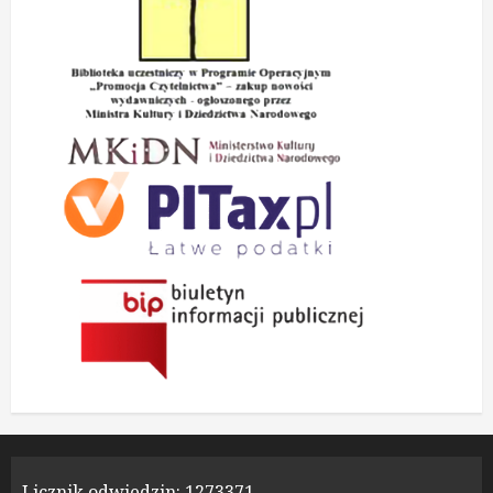
Licznik odwiedzin:
1273371