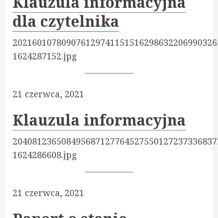
Klauzula informacyjna
dla czytelnika
202160107809076129741151516298632206990326
1624287152.jpg
21 czerwca, 2021
Klauzula informacyjna
204081236508495687127764527550127237336837
1624286608.jpg
21 czerwca, 2021