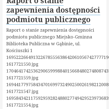
Raport o stanie
zapewnienia dostępności
podmiotu publicznego
Raport o stanie zapewnienia dostępności
podmiotu publicznego Miejsko-Gminna
Biblioteka Publiczna w Gąbinie, ul.
Kościuszki 1
169522266491322678555638642061056742777719
1617721550.jpg
170464174253629065999884015668480274808743
1617721559.jpg
169441779758434701699732490250026198212008
1617721547.jpg
169584342117592959282488027749429523973683
1617721554.jpg