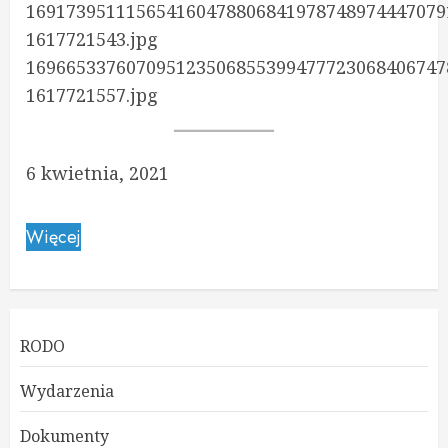
169173951115654160478806841978748974447079
1617721543.jpg
169665337607095123506855399477723068406747
1617721557.jpg
6 kwietnia, 2021
Więcej
RODO
Wydarzenia
Dokumenty