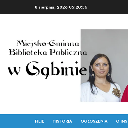
Skip
8 sierpnia, 2026
05:20:57
to
content
FILIE
HISTORIA
OGŁOSZENIA
O INS