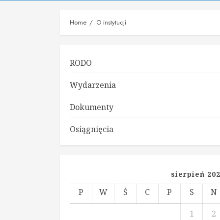
Home
O instytucji
RODO
Wydarzenia
Dokumenty
Osiągnięcia
sierpień 20
P
W
Ś
C
P
S
N
1
2