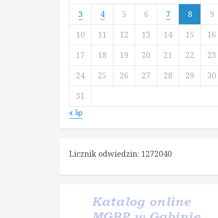
3
4
5
6
7
8
9
10
11
12
13
14
15
16
17
18
19
20
21
22
23
24
25
26
27
28
29
30
31
« lip
Licznik odwiedzin:
1272040