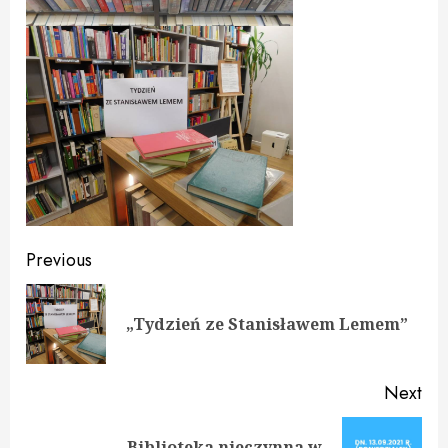
Continue
Previous
Reading
Pre
„Tydzień ze Stanisławem Lemem”
pos
Next
Biblioteka nieczynna w