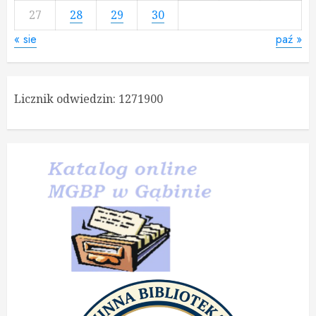
27
28
29
30
« sie
paź »
Licznik odwiedzin:
1271900