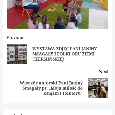
Continue
Previous
Reading
WYSTAWA ZDJĘĆ PANI JANINY
Pre
SMAGAŁY I FOLKLORU ZIEMI
pos
CZERMIŃSKIEJ
Next
Wieczór autorski Pani Janiny
Next
Smagały pt. „Moja miłość do
post:
książki i folkloru”