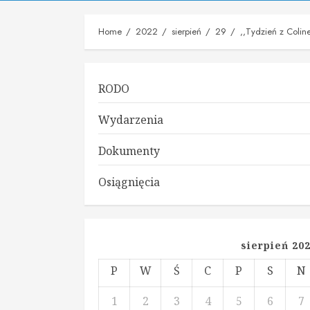
Home
2022
sierpień
29
,,Tydzień z Coli
RODO
Wydarzenia
Dokumenty
Osiągnięcia
sierpień 20
P
W
Ś
C
P
S
N
1
2
3
4
5
6
7