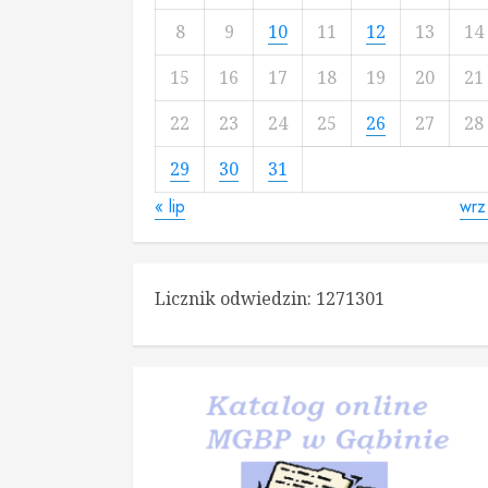
8
9
10
11
12
13
14
15
16
17
18
19
20
21
22
23
24
25
26
27
28
29
30
31
« lip
wrz
Licznik odwiedzin:
1271301