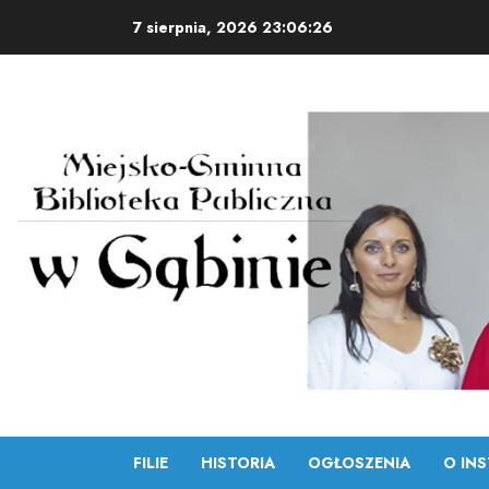
Skip
7 sierpnia, 2026
23:06:26
to
content
FILIE
HISTORIA
OGŁOSZENIA
O INS