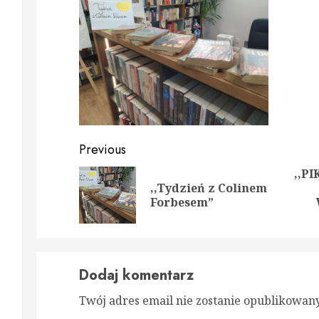
Continue
Previous
Reading
,,P
,,Tydzień z Colinem
Prev
Nex
Forbesem”
post
post
Dodaj komentarz
Twój adres email nie zostanie opublikowany