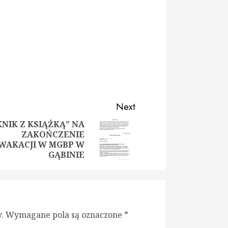
Next
IKNIK Z KSIĄŻKĄ” NA
ZAKOŃCZENIE
ious
t
WAKACJI W MGBP W
:
:
GĄBINIE
.
Wymagane pola są oznaczone
*