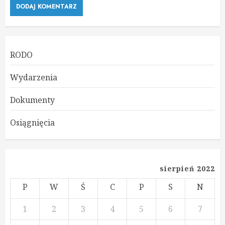
RODO
Wydarzenia
Dokumenty
Osiągnięcia
sierpień 2022
P
W
Ś
C
P
S
N
1
2
3
4
5
6
7