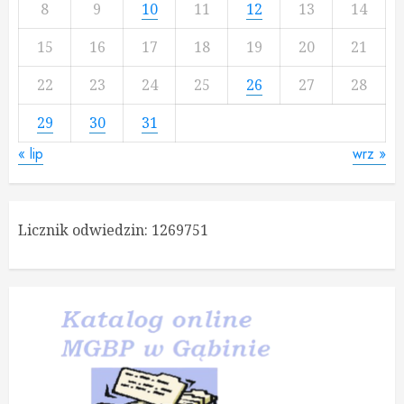
8
9
10
11
12
13
14
15
16
17
18
19
20
21
22
23
24
25
26
27
28
29
30
31
« lip
wrz »
Licznik odwiedzin:
1269751