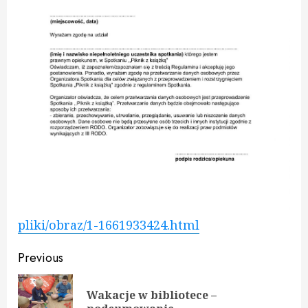
pliki/obraz/1-1661933424.html
Continue
Previous
Reading
Wakacje w bibliotece –
Pre