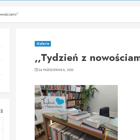
owościami”
Galeria
,,Tydzień z nowościa
24 PAŹDZIERNIKA, 2022
22