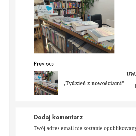
Continue
Previous
Reading
UW
Prev
Nex
,Tydzień z nowościami”
post
post
Dodaj komentarz
Twój adres email nie zostanie opublikowany