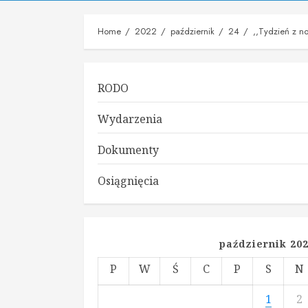
Home
2022
październik
24
,,Tydzień z n
RODO
Wydarzenia
Dokumenty
Osiągnięcia
październik 20
P
W
Ś
C
P
S
N
1
2