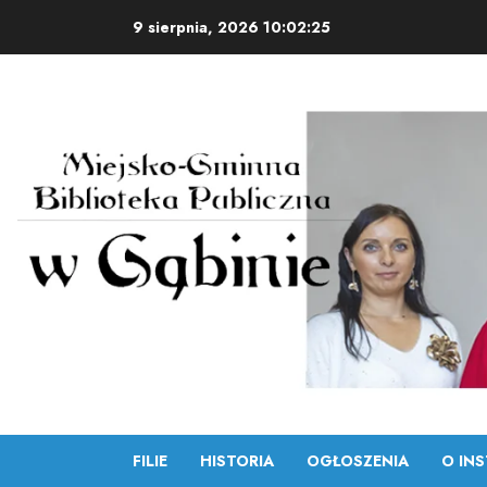
Skip
9 sierpnia, 2026
10:02:26
to
content
FILIE
HISTORIA
OGŁOSZENIA
O INS