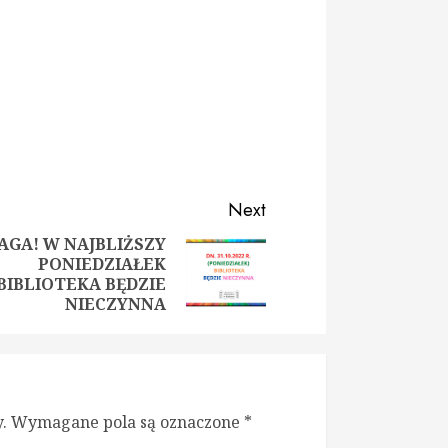
Next
AGA! W NAJBLIŻSZY
PONIEDZIAŁEK
ious
t
BIBLIOTEKA BĘDZIE
:
:
NIECZYNNA
.
Wymagane pola są oznaczone
*