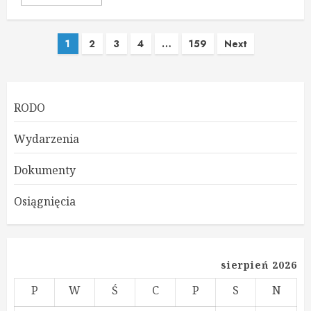
Stronicowanie
1
2
3
4
…
159
Next
wpisów
RODO
Wydarzenia
Dokumenty
Osiągnięcia
sierpień 2026
P
W
Ś
C
P
S
N