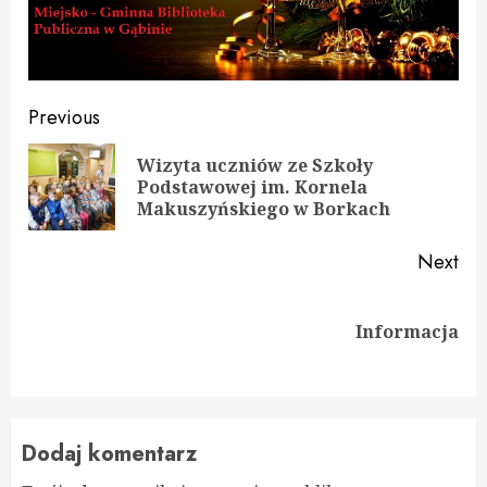
Continue
Previous
Reading
Wizyta uczniów ze Szkoły
Pre
Podstawowej im. Kornela
pos
Makuszyńskiego w Borkach
Next
Next
Informacja
post:
Dodaj komentarz