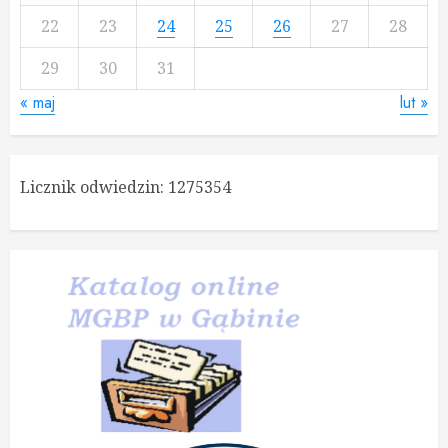
22
23
24
25
26
27
28
29
30
31
« maj
lut »
Licznik odwiedzin:
1275354