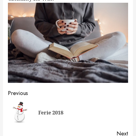
Continue
Previous
Reading
Pre
Ferie 2018
pos
Next