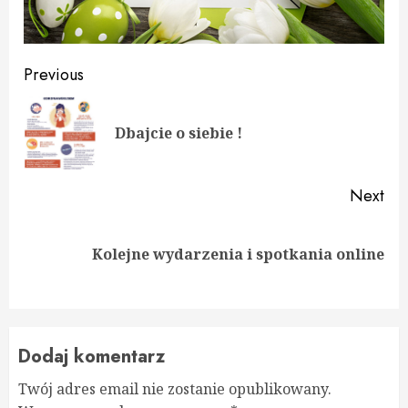
Continue
Previous
Reading
Pre
Dbajcie o siebie !
pos
Next
Next
Kolejne wydarzenia i spotkania online
post:
Dodaj komentarz
Twój adres email nie zostanie opublikowany.