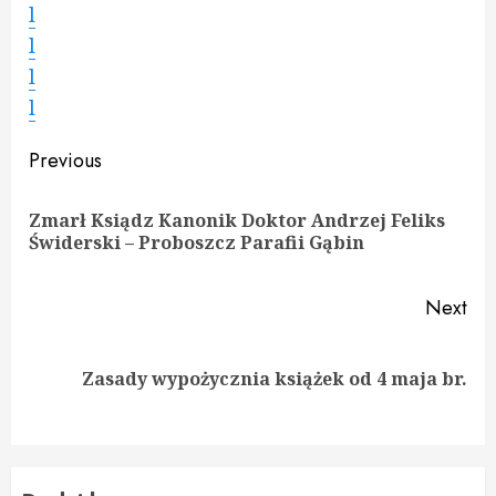
l
l
l
l
Continue
Previous
Reading
Zmarł Ksiądz Kanonik Doktor Andrzej Feliks
Pre
Świderski – Proboszcz Parafii Gąbin
pos
Next
Next
Zasady wypożycznia książek od 4 maja br.
post: