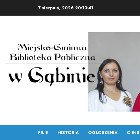
Skip
7 sierpnia, 2026
20:13:42
to
content
FILIE
HISTORIA
OGŁOSZENIA
O INS