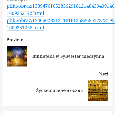
pliki/obraz/1339476105283629181214843040914
1609252172.html
pliki/obraz/1340602851211816125886861787319
1609251258.html
Continue
Previous
Reading
Pre
Biblioteka w Sylwester nieczynna
pos
Next
Next
Życzenia noworoczne
post: