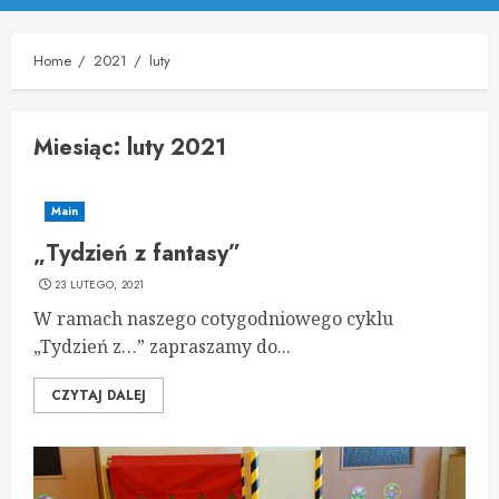
Menu
Home
2021
luty
Miesiąc:
luty 2021
Main
„Tydzień z fantasy”
23 LUTEGO, 2021
W ramach naszego cotygodniowego cyklu
„Tydzień z…” zapraszamy do...
CZYTAJ DALEJ