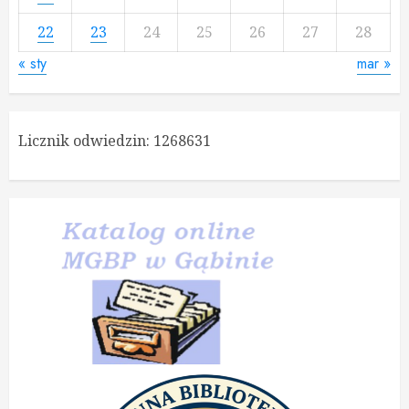
22
23
24
25
26
27
28
« sty
mar »
Licznik odwiedzin:
1268631