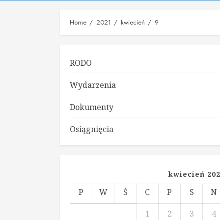
Home
2021
kwiecień
9
RODO
Wydarzenia
Dokumenty
Osiągnięcia
kwiecień 20
P
W
Ś
C
P
S
N
1
2
3
4