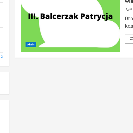
wi
9
Dro
kon
C
Main
 »