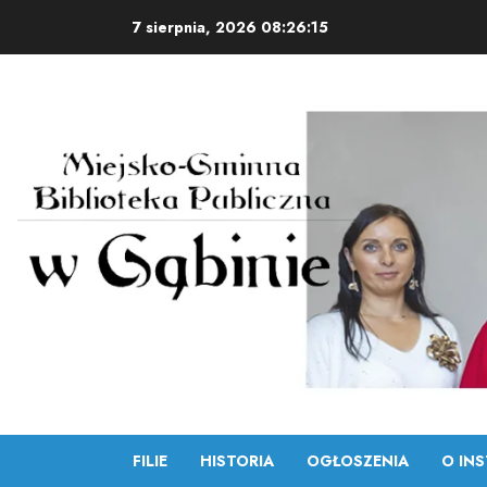
Skip
7 sierpnia, 2026
08:26:16
to
content
FILIE
HISTORIA
OGŁOSZENIA
O INS