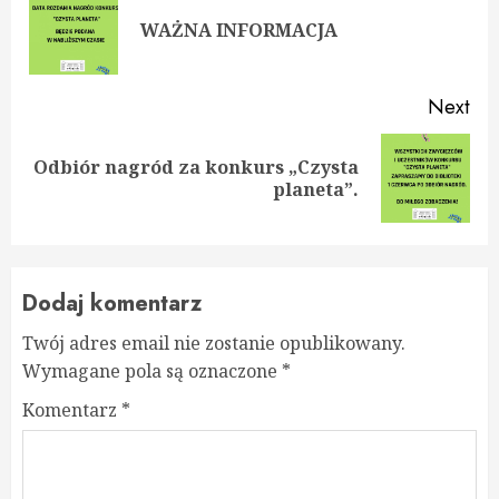
Reading
Pre
WAŻNA INFORMACJA
pos
Next
Odbiór nagród za konkurs „Czysta
Next
planeta”.
post:
Dodaj komentarz
Twój adres email nie zostanie opublikowany.
Wymagane pola są oznaczone
*
Komentarz
*