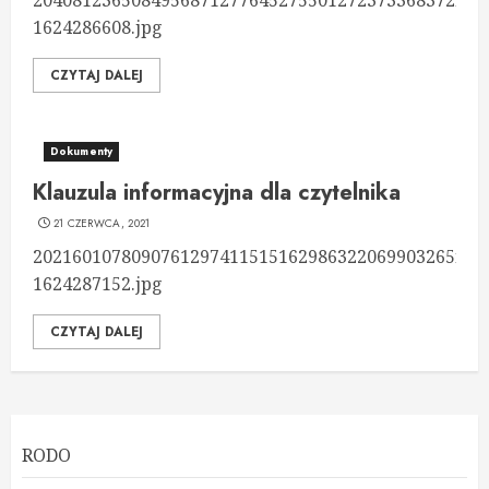
2040812365084956871277645275501272373368372n-
1624286608.jpg
CZYTAJ DALEJ
Dokumenty
Klauzula informacyjna dla czytelnika
21 CZERWCA, 2021
2021601078090761297411515162986322069903265n-
1624287152.jpg
CZYTAJ DALEJ
RODO