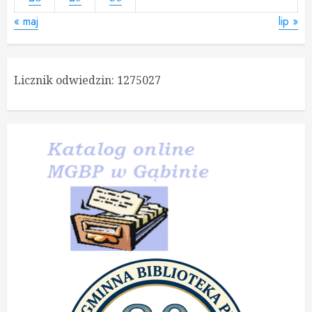
« maj
lip »
Licznik odwiedzin:
1275027