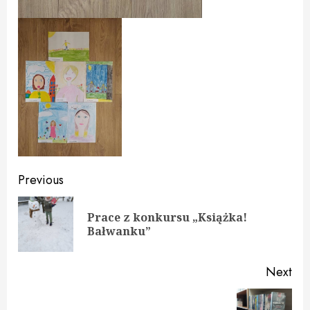
Continue
Previous
Reading
Prace z konkursu „Książka!
Pre
Bałwanku”
pos
Next