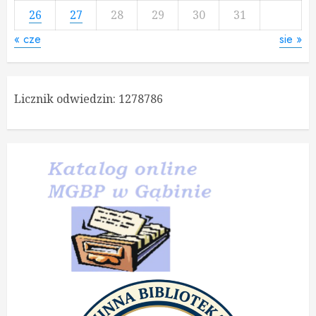
26
27
28
29
30
31
« cze
sie »
Licznik odwiedzin:
1278786