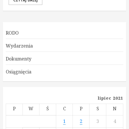
CZYTAJ DALEJ
RODO
Wydarzenia
Dokumenty
Osiągnięcia
lipiec 2021
P
W
Ś
C
P
S
N
1
2
3
4