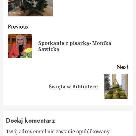
Continue
Previous
Reading
Spotkanie z pisarką- Moniką
Pre
Sawicką
pos
Next
Next
Święta w Bibliotece
post:
Dodaj komentarz
Twój adres email nie zostanie opublikowany.