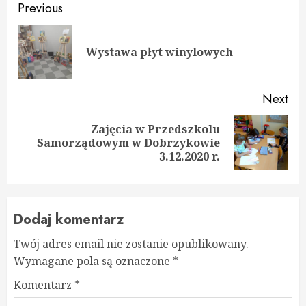
Continue
Previous
Reading
Pre
Wystawa płyt winylowych
pos
Next
Zajęcia w Przedszkolu
Next
Samorządowym w Dobrzykowie
post:
3.12.2020 r.
Dodaj komentarz
Twój adres email nie zostanie opublikowany.
Wymagane pola są oznaczone
*
Komentarz
*