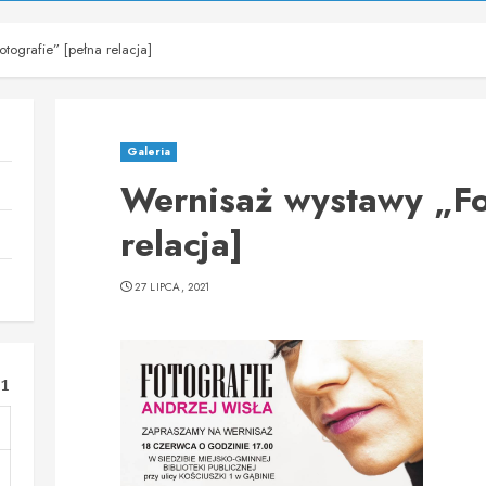
tografie” [pełna relacja]
Galeria
Wernisaż wystawy „Fo
relacja]
27 LIPCA, 2021
21