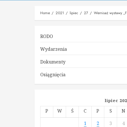
Home
2021
lipiec
27
Wernisaż wystawy „Fo
RODO
Wydarzenia
Dokumenty
Osiągnięcia
lipiec 20
P
W
Ś
C
P
S
N
1
2
3
4