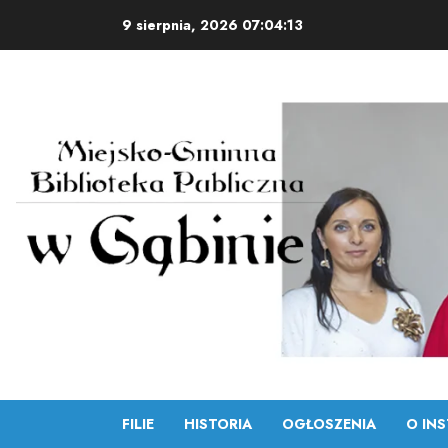
Skip
9 sierpnia, 2026
07:04:14
to
content
FILIE
HISTORIA
OGŁOSZENIA
O INS