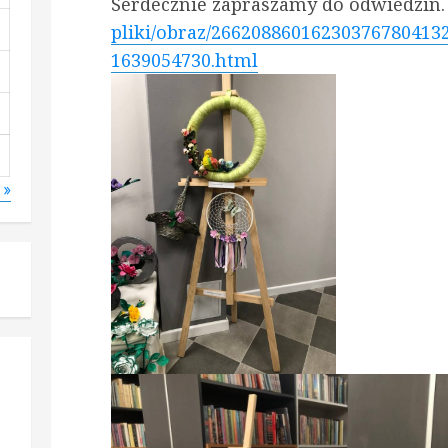
Serdecznie zapraszamy do odwiedzin.
pliki/obraz/26620886016230376780413
1639054730.html
 »