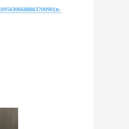
20956306688863700901n-