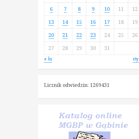
6
7
8
9
10
11
12
13
14
15
16
17
18
19
20
21
22
23
24
25
26
27
28
29
30
31
« lis
sty
Licznik odwiedzin:
1269431