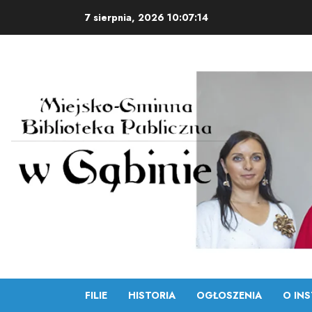
Skip
7 sierpnia, 2026
10:07:15
to
content
FILIE
HISTORIA
OGŁOSZENIA
O INS