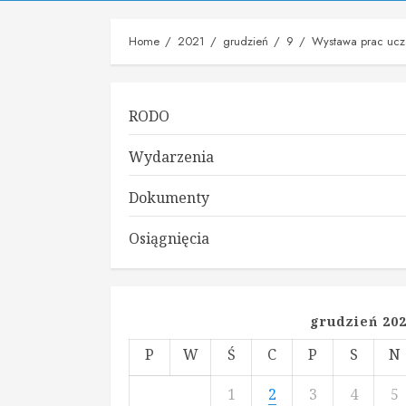
Home
2021
grudzień
9
Wystawa prac ucze
RODO
Wydarzenia
Dokumenty
Osiągnięcia
grudzień 20
P
W
Ś
C
P
S
N
1
2
3
4
5