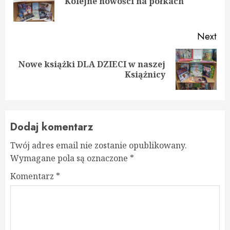
Kolejne nowości na półkach
pos
Next
Nowe książki DLA DZIECI w naszej
Next
Książnicy
post:
Dodaj komentarz
Twój adres email nie zostanie opublikowany.
Wymagane pola są oznaczone
*
Komentarz
*