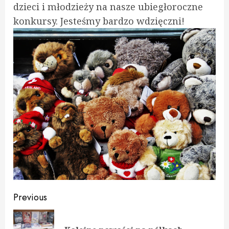
dzieci i młodzieży na nasze ubiegłoroczne
konkursy. Jesteśmy bardzo wdzięczni!
Continue
Previous
Reading
Pre