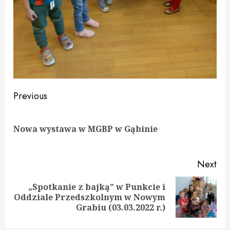
Continue
Previous
Reading
Pre
Nowa wystawa w MGBP w Gąbinie
pos
Next
„Spotkanie z bajką” w Punkcie i
Next
Oddziale Przedszkolnym w Nowym
post:
Grabiu (03.03.2022 r.)