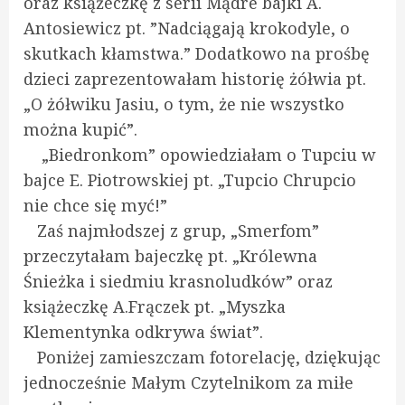
oraz książeczkę z serii Mądre bajki A.
Antosiewicz pt. ”Nadciągają krokodyle, o
skutkach kłamstwa.” Dodatkowo na prośbę
dzieci zaprezentowałam historię żółwia pt.
„O żółwiku Jasiu, o tym, że nie wszystko
można kupić”.
„Biedronkom” opowiedziałam o Tupciu w
bajce E. Piotrowskiej pt. „Tupcio Chrupcio
nie chce się myć!”
Zaś najmłodszej z grup, „Smerfom”
przeczytałam bajeczkę pt. „Królewna
Śnieżka i siedmiu krasnoludków” oraz
książeczkę A.Frączek pt. „Myszka
Klementynka odkrywa świat”.
Poniżej zamieszczam fotorelację, dziękując
jednocześnie Małym Czytelnikom za miłe