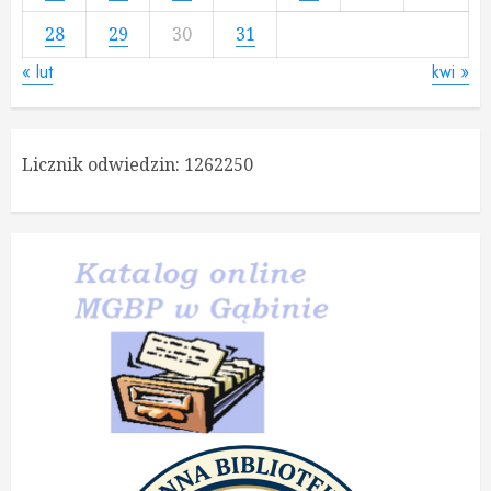
28
29
30
31
« lut
kwi »
Licznik odwiedzin:
1262250