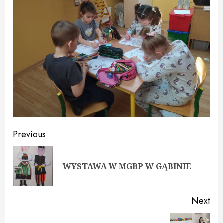
Continue
Previous
Reading
Pre
WYSTAWA W MGBP W GĄBINIE
pos
Next