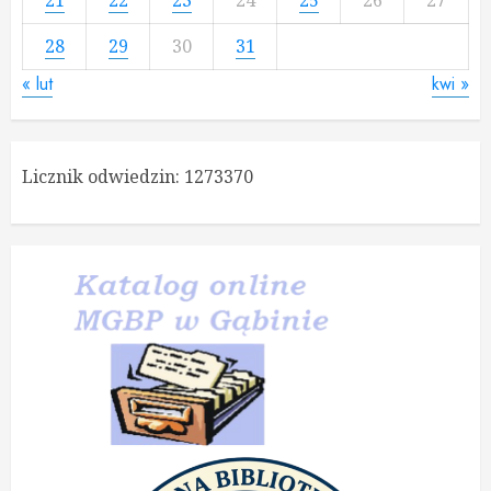
28
29
30
31
« lut
kwi »
Licznik odwiedzin:
1273370