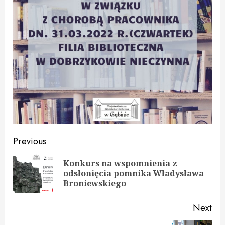
Continue
Previous
Reading
Konkurs na wspomnienia z
Pre
odsłonięcia pomnika Władysława
pos
Broniewskiego
Next