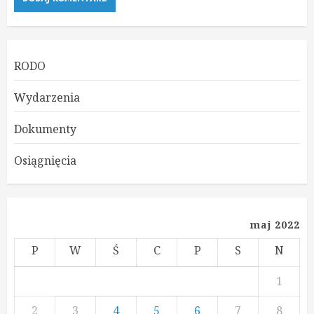
RODO
Wydarzenia
Dokumenty
Osiągnięcia
maj 2022
P
W
Ś
C
P
S
N
1
2
3
4
5
6
7
8