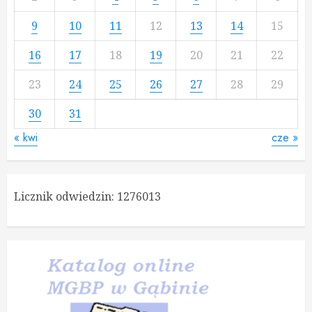
9
10
11
12
13
14
15
16
17
18
19
20
21
22
23
24
25
26
27
28
29
30
31
« kwi
cze »
Licznik odwiedzin:
1276013