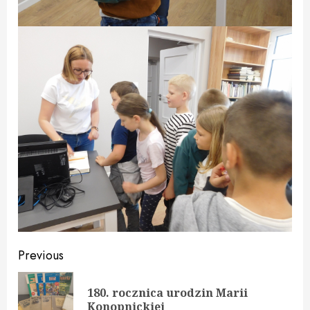
Continue
Previous
Reading
180. rocznica urodzin Marii
Pre
Konopnickiej