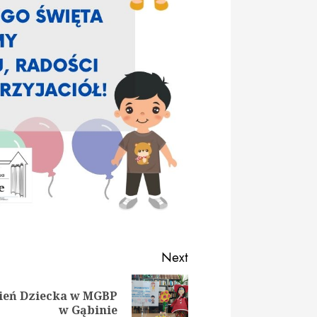
Next
ień Dziecka w MGBP
ious
t
w Gąbinie