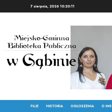
Skip
7 sierpnia, 2026
10:20:12
to
content
FILIE
HISTORIA
OGŁOSZENIA
O INS