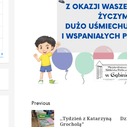
 »
Continue
Previous
Reading
,,Tydzień z Katarzyną
Dz
Prev
Nex
Grocholą”