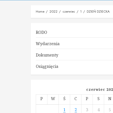
Home
2022
czerwiec
1
DZIEŃ DZIECKA
RODO
Wydarzenia
Dokumenty
Osiągnięcia
czerwiec 20
P
W
Ś
C
P
S
N
1
2
3
4
5