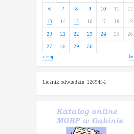
6
7
8
9
10
11
12
13
14
15
16
17
18
19
20
21
22
23
24
25
26
27
28
29
30
« maj
lip
Licznik odwiedzin:
1269454