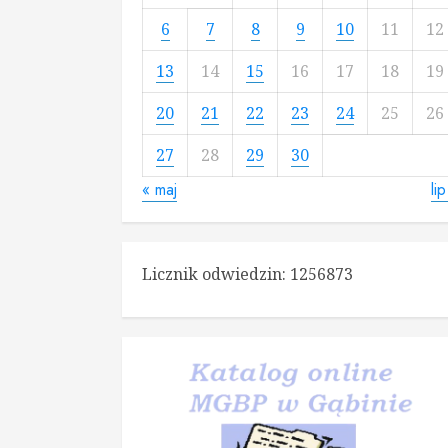
6
7
8
9
10
11
12
13
14
15
16
17
18
19
20
21
22
23
24
25
26
27
28
29
30
« maj
lip
Licznik odwiedzin:
1256873