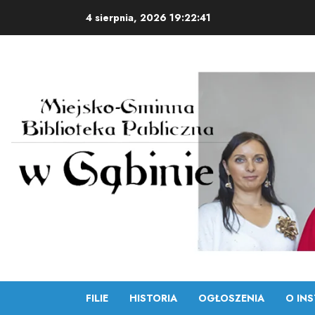
Skip
4 sierpnia, 2026
19:22:42
to
content
FILIE
HISTORIA
OGŁOSZENIA
O INS