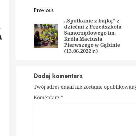
Continue
Previous
Reading
,,Spotkanie z bajką” z
dziećmi z Przedszkola
Nex
Samorządowego im.
Prev
post
Króla Maciusia
post
Pierwszego w Gąbinie
(13.06.2022 r.)
Dodaj komentarz
Twój adres email nie zostanie opublikowany
Komentarz
*