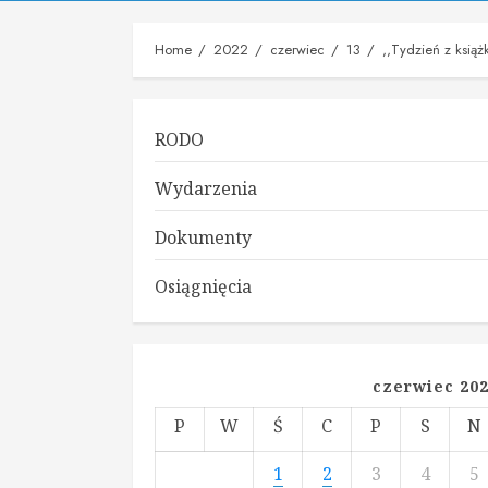
Home
2022
czerwiec
13
,,Tydzień z książ
RODO
Wydarzenia
Dokumenty
Osiągnięcia
czerwiec 20
P
W
Ś
C
P
S
N
1
2
3
4
5