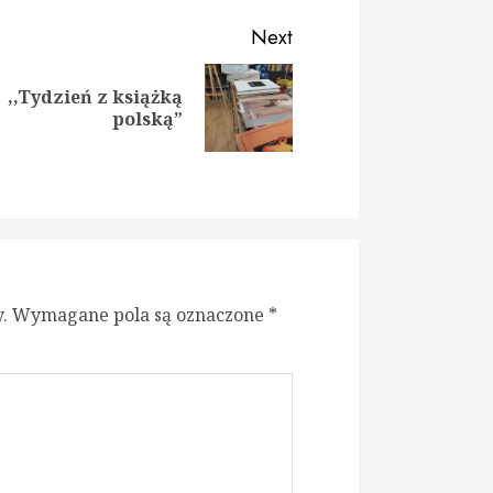
Next
,,Tydzień z książką
t
polską”
ious
:
:
.
Wymagane pola są oznaczone
*