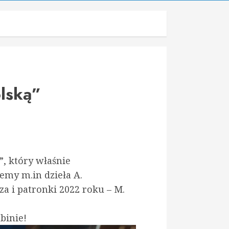
olską”
”, który właśnie
emy m.in dzieła A.
za i patronki 2022 roku – M.
binie!