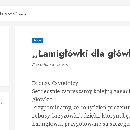
dla główki” cz. 2
Main
,,Łamigłówki dla głów
28 PAŹDZIERNIKA, 2022
Drodzy Czytelnicy!
Serdecznie zapraszamy kolejną zagadk
główki”.
22
Przypominamy, że co tydzień prezent
rebusy, krzyżówki), dzięki, którym bę
Łamigłówki przygotowane są szczególni