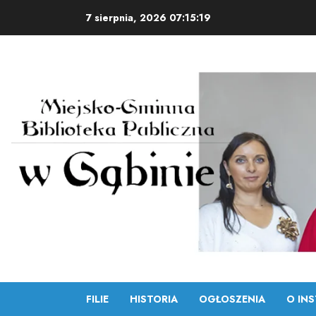
Skip
7 sierpnia, 2026
07:15:20
to
content
FILIE
HISTORIA
OGŁOSZENIA
O INS