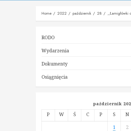
Home
2022
październik
28
,,Łamigłówki 
RODO
Wydarzenia
Dokumenty
Osiągnięcia
październik 20
P
W
Ś
C
P
S
N
1
2