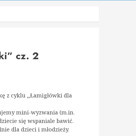
ki” cz. 2
ę z cyklu ,,Łamigłówki dla
ujemy mini-wyzwania (m.in.
dziecie się wspaniale bawić.
e dla dzieci i młodzieży.