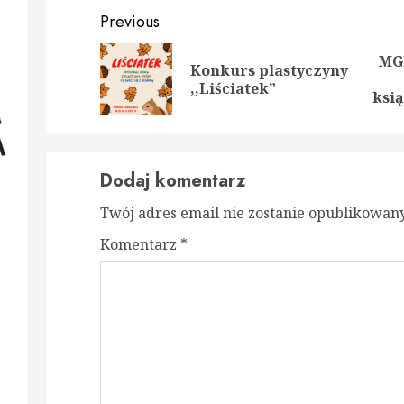
Continue
Previous
Reading
MGB
Konkurs plastyczyny
Prev
Nex
,,Liściatek”
post
post
ksią
Dodaj komentarz
Twój adres email nie zostanie opublikowany
Komentarz
*