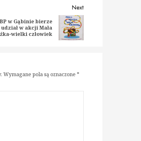
Next
P w Gąbinie bierze
ious
t
udział w akcji Mała
:
:
żka-wielki człowiek
.
Wymagane pola są oznaczone
*