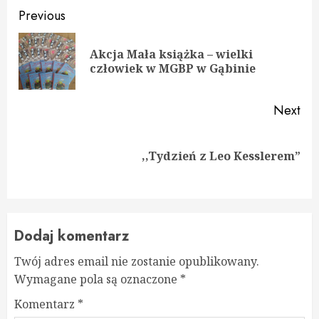
Continue
Previous
Reading
Akcja Mała książka – wielki
Pre
człowiek w MGBP w Gąbinie
pos
Next
Next
,,Tydzień z Leo Kesslerem”
post:
Dodaj komentarz
Twój adres email nie zostanie opublikowany.
Wymagane pola są oznaczone
*
Komentarz
*