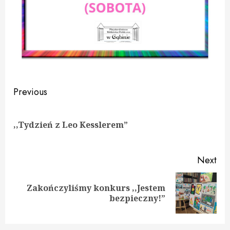
Continue
Previous
Reading
Pre
,,Tydzień z Leo Kesslerem”
pos
Next
Zakończyliśmy konkurs ,,Jestem
Next
bezpieczny!”
post: