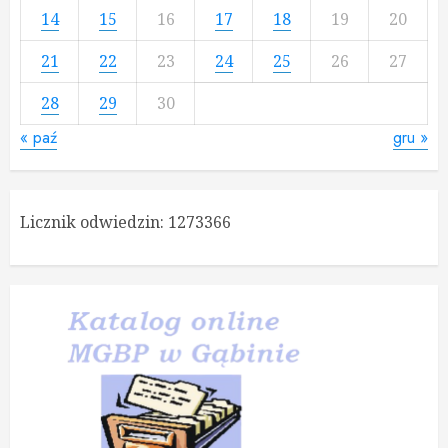
14
15
16
17
18
19
20
21
22
23
24
25
26
27
28
29
30
« paź
gru »
Licznik odwiedzin:
1273366