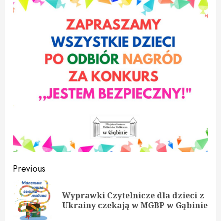
Continue
Previous
Reading
Wyprawki Czytelnicze dla dzieci z
Pre
Ukrainy czekają w MGBP w Gąbinie
pos