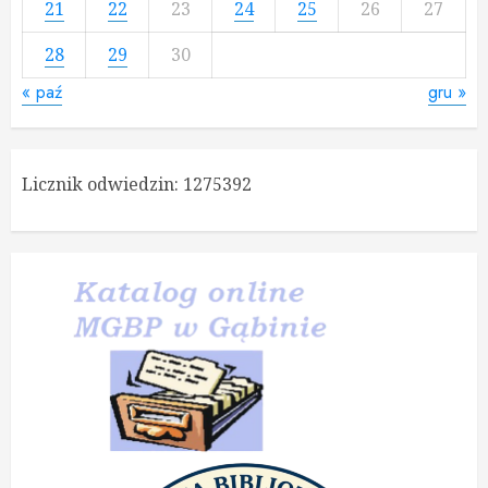
21
22
23
24
25
26
27
28
29
30
« paź
gru »
Licznik odwiedzin:
1275392