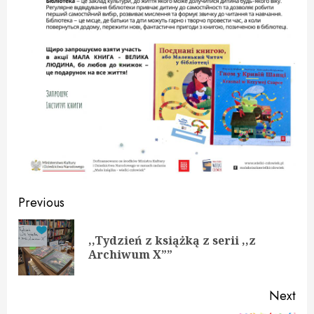
Continue
Previous
Reading
,,Tydzień z książką z serii ,,z
Pre
Archiwum X””
pos
Next