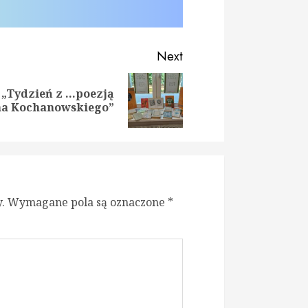
Next
„Tydzień z …poezją
ious
t
na Kochanowskiego”
:
:
.
Wymagane pola są oznaczone
*