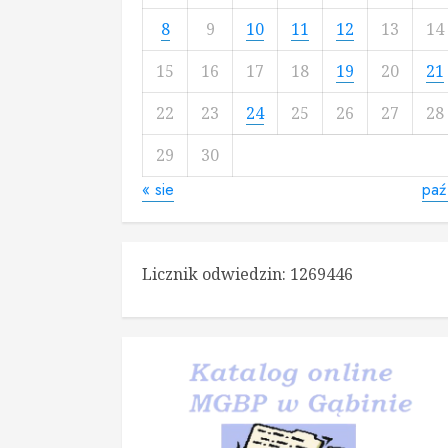
8
9
10
11
12
13
14
15
16
17
18
19
20
21
22
23
24
25
26
27
28
29
30
« sie
paź
Licznik odwiedzin:
1269446