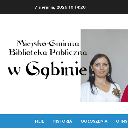
Skip
7 sierpnia, 2026
10:14:21
to
content
FILIE
HISTORIA
OGŁOSZENIA
O INS