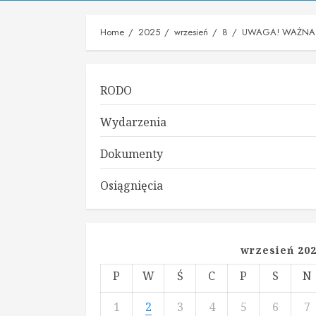
Home
2025
wrzesień
8
UWAGA! WAŻNA 
RODO
Wydarzenia
Dokumenty
Osiągnięcia
wrzesień 20
P
W
Ś
C
P
S
N
1
2
3
4
5
6
7