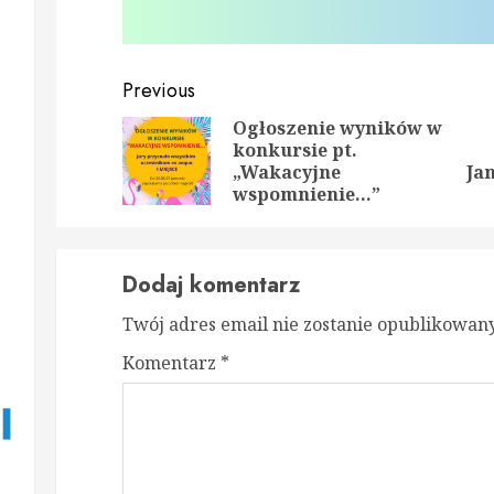
Continue
Previous
Reading
Ogłoszenie wyników w
konkursie pt.
Prev
Nex
„Wakacyjne
Ja
post
post
wspomnienie…”
Dodaj komentarz
Twój adres email nie zostanie opublikowany
Komentarz
*