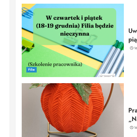
Uw
pią
1
Filie
Pr
„N
1