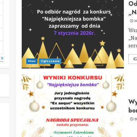
Od
„N
2
Wsz
„Na
ser
 »
C
Main
Ogłoszenia
Wy
bo
2