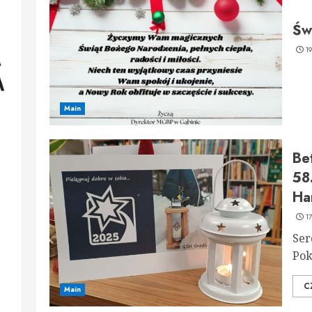
Św
1
Main
Be
58
Ha
1
Ser
Pok
C
Main