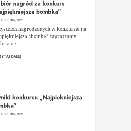
biór nagród za konkurs
ajpiękniejsza bombka”
9 GRUDNIA, 2025
ystkich nagrodzonych w konkursie na
jpiękniejszą choinkę” zapraszamy
decznie...
ZYTAJ DALEJ
niki konkursu „Najpiękniejsza
mbka”
9 GRUDNIA, 2025