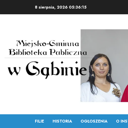
Skip
8 sierpnia, 2026
05:36:16
to
content
FILIE
HISTORIA
OGŁOSZENIA
O INS