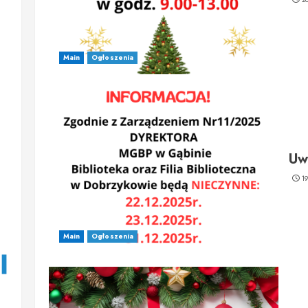
Main
Ogłoszenia
Uw
1
Main
Ogłoszenia