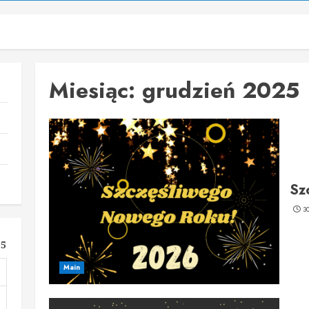
Miesiąc:
grudzień 2025
Sz
3
25
Main