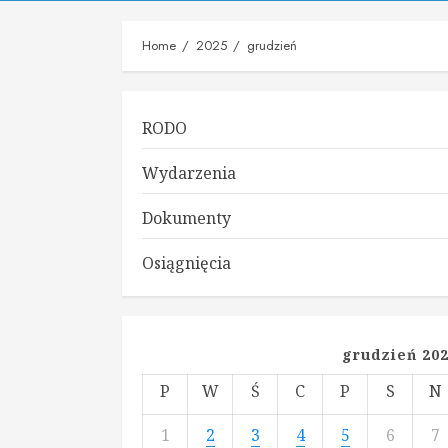
Home
2025
grudzień
RODO
Wydarzenia
Dokumenty
Osiągnięcia
grudzień 20
P
W
Ś
C
P
S
N
1
2
3
4
5
6
7