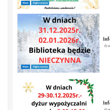
Main
Ogłoszenia
In
2
Main
Ogłoszenia
In
2