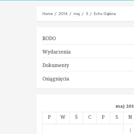
Home
2016
maj
5
Echo Gąbina
RODO
Wydarzenia
Dokumenty
Osiągnięcia
maj 20
P
W
Ś
C
P
S
N
1