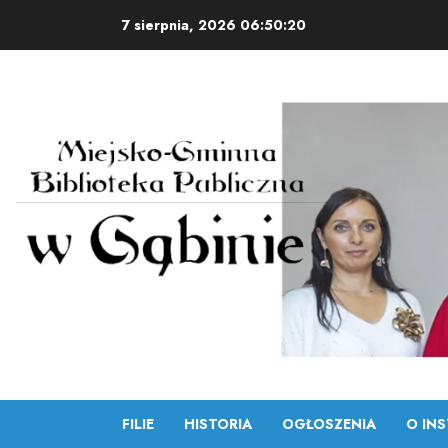
Skip
7 sierpnia, 2026
06:50:21
to
content
FILIE
HISTORIA
OGŁOSZENIA
O INS