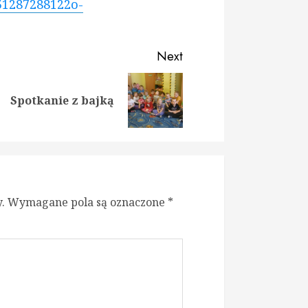
51287288122o-
Next
ious
t
Spotkanie z bajką
:
:
.
Wymagane pola są oznaczone
*