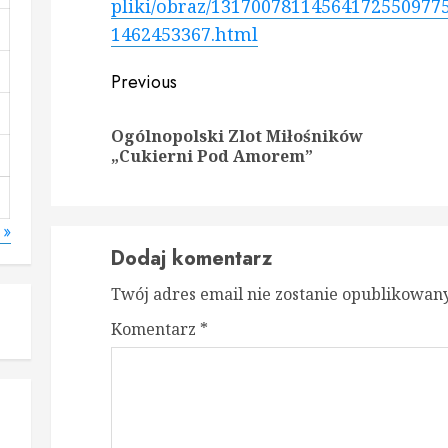
pliki/obraz/13170078114564172550977
1462453367.html
Continue
Previous
Reading
Ogólnopolski Zlot Miłośników
Prev
Nex
„Cukierni Pod Amorem”
post
post
 »
Dodaj komentarz
Twój adres email nie zostanie opublikowany
Komentarz
*