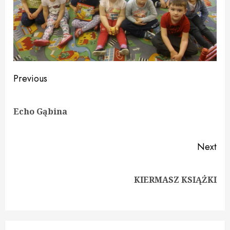
Continue
Previous
Reading
Pre
Echo Gąbina
pos
Next
Next
KIERMASZ KSIĄŻKI
post: