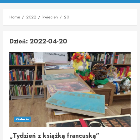
Menu
Home
2022
kwiecień
20
Dzień:
2022-04-20
Galeria
„Tydzień z książką francuską”