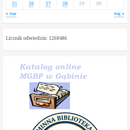
25
26
27
28
29
30
« mar
maj »
Licznik odwiedzin:
1268486