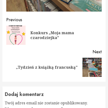
Continue
Previous
Reading
Konkurs „Moja mama
Pre
czarodziejka”
pos
Next
Next
„Tydzień z książką francuską”
post:
Dodaj komentarz
Twój adres email nie zostanie opublikowany.