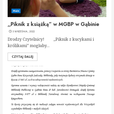
Main
,,Piknik z książką” w MGBP w Gąbinie
3 WRZEŚNIA, 2022
Drodzy Czytelnicy! ,,Piknik z kucykami i
królikami” mogłaby...
CZYTAJ DALEJ