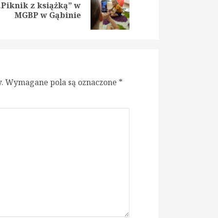
,,Piknik z książką” w
ious
t
MGBP w Gąbinie
:
:
.
Wymagane pola są oznaczone
*