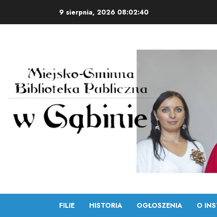
Skip
9 sierpnia, 2026
08:02:41
to
content
FILIE
HISTORIA
OGŁOSZENIA
O INS