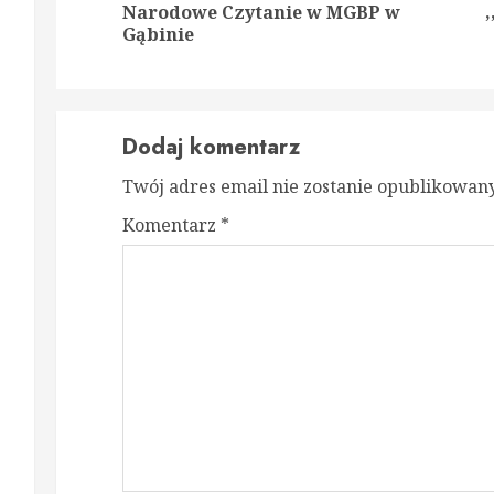
Reading
Narodowe Czytanie w MGBP w
Prev
Nex
Gąbinie
post
post
Dodaj komentarz
Twój adres email nie zostanie opublikowany
Komentarz
*