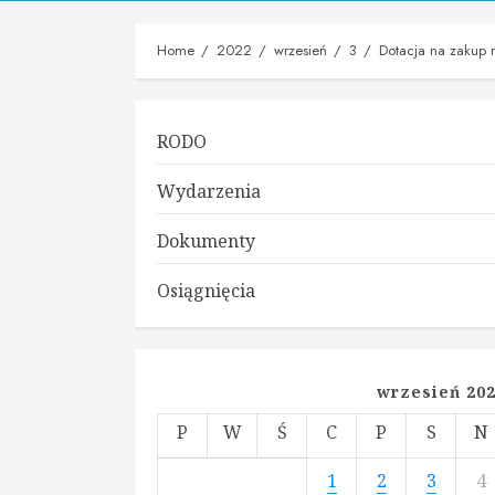
Home
2022
wrzesień
3
Dotacja na zakup
RODO
Wydarzenia
Dokumenty
Osiągnięcia
wrzesień 20
P
W
Ś
C
P
S
N
1
2
3
4