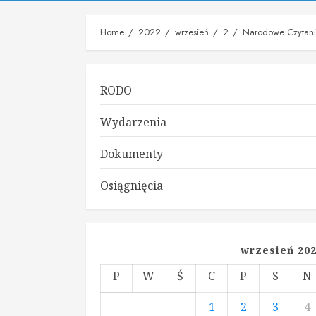
Home
2022
wrzesień
2
Narodowe Czytan
RODO
Wydarzenia
Dokumenty
Osiągnięcia
wrzesień 20
P
W
Ś
C
P
S
N
1
2
3
4