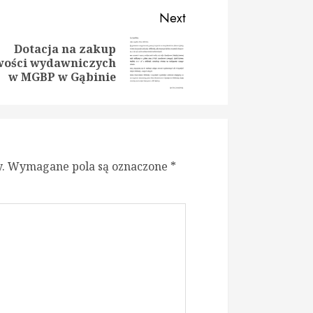
Next
Dotacja na zakup
ious
t
wości wydawniczych
:
:
w MGBP w Gąbinie
.
Wymagane pola są oznaczone
*