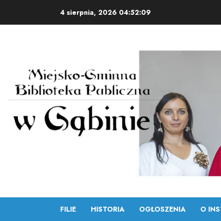
Skip
4 sierpnia, 2026
04:52:10
to
content
FILIE
HISTORIA
OGŁOSZENIA
O INS