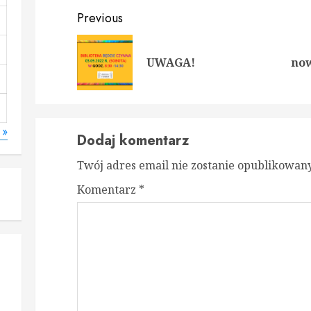
Continue
Previous
Reading
Prev
Nex
UWAGA!
no
post
post
 »
Dodaj komentarz
Twój adres email nie zostanie opublikowany
Komentarz
*