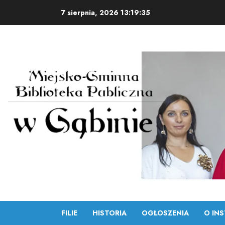
Skip
7 sierpnia, 2026
13:19:36
to
content
FILIE
HISTORIA
OGŁOSZENIA
O INS