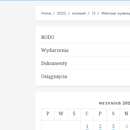
Home
2022
wrzesień
13
Wernisaż wystawy
RODO
Wydarzenia
Dokumenty
Osiągnięcia
wrzesień 20
P
W
Ś
C
P
S
N
1
2
3
4